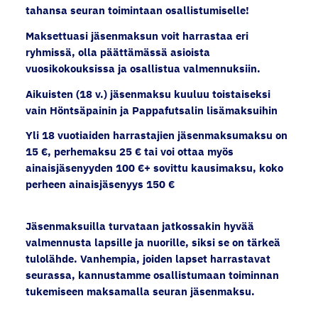
tahansa seuran toimintaan osallistumiselle!
Maksettuasi jäsenmaksun voit harrastaa eri
ryhmissä, olla päättämässä asioista
vuosikokouksissa ja osallistua valmennuksiin.
Aikuisten (18 v.) jäsenmaksu kuuluu toistaiseksi
vain Höntsäpainin ja Pappafutsalin lisämaksuihin
Yli 18 vuotiaiden harrastajien jäsenmaksumaksu on
15 €, perhemaksu 25 € tai voi ottaa myös
ainaisjäsenyyden 100 €+ sovittu kausimaksu, koko
perheen ainaisjäsenyys 150 €
Jäsenmaksuilla turvataan jatkossakin hyvää
valmennusta lapsille ja nuorille, siksi se on tärkeä
tulolähde. Vanhempia, joiden lapset harrastavat
seurassa, kannustamme osallistumaan toiminnan
tukemiseen maksamalla seuran jäsenmaksu.